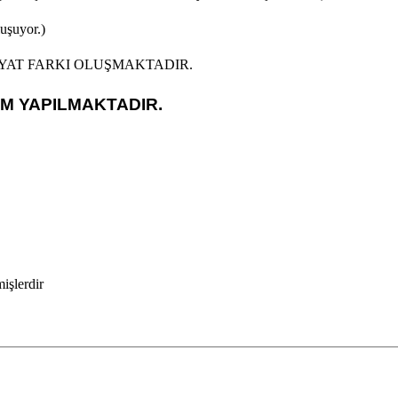
luşuyor.)
İYAT FARKI OLUŞMAKTADIR.
İM YAPILMAKTADIR.
mişlerdir