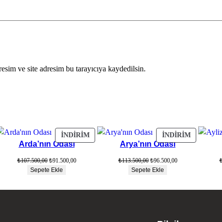
esim ve site adresim bu tarayıcıya kaydedilsin.
DIRIMDEKI
İNDIRIMDEKI
İNDIRIM
İNDIRIM
İNDIRIM
Arda’nın Odası
Arya’nın Odası
ÜN
ÜRÜN
ÜRÜN
Orijinal
Şu
Orijinal
Şu
₺
107.500,00
₺
91.500,00
₺
113.500,00
₺
96.500,00
fiyat:
andaki
fiyat:
andaki
Sepete Ekle
Sepete Ekle
₺107.500,00.
fiyat:
₺113.500,00.
fiyat:
00.
₺91.500,00.
₺96.500,00.