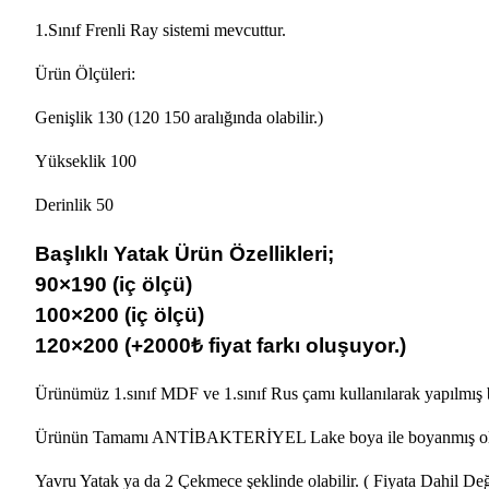
1.Sınıf Frenli Ray sistemi mevcuttur.
Ürün Ölçüleri:
Genişlik 130 (120 150 aralığında olabilir.)
Yükseklik 100
Derinlik 50
Başlıklı Yatak Ürün Özellikleri;
90×190 (iç ölçü)
100×200 (iç ölçü)
120×200 (+2000₺ fiyat farkı oluşuyor.)
Ürünümüz 1.sınıf MDF ve 1.sınıf Rus çamı kullanılarak yapılmış 
Ürünün Tamamı ANTİBAKTERİYEL Lake boya ile boyanmış olup ço
Yavru Yatak ya da 2 Çekmece şeklinde olabilir. ( Fiyata Dahil Değ