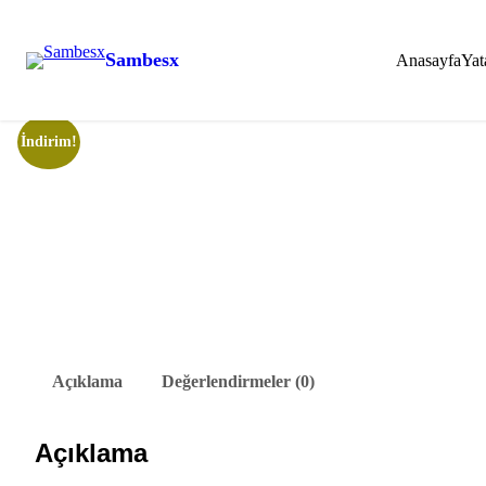
Sambesx
Anasayfa
Yat
İçeriğe
Ana Sayfa
/
Tam Oda Takımlarımız
/ Poyraz’ın Odası
geç
İndirim!
Açıklama
Değerlendirmeler (0)
Açıklama