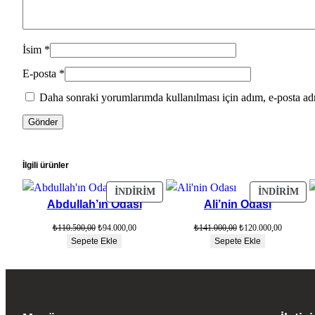
İsim
*
E-posta
*
Daha sonraki yorumlarımda kullanılması için adım, e-posta adr
İlgili ürünler
İNDIRIMDEKI
İN
İNDIRIM
İNDIRIM
Abdullah’ın Odası
Ali’nin Odası
ÜRÜN
ÜR
Orijinal
Şu
Orijinal
Şu
₺
110.500,00
₺
94.000,00
₺
141.000,00
₺
120.000,00
fiyat:
andaki
fiyat:
andaki
Sepete Ekle
Sepete Ekle
₺110.500,00.
fiyat:
₺141.000,00.
fiyat:
₺94.000,00.
₺120.000,