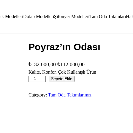
ak Modelleri
Dolap Modelleri
Şifonyer Modelleri
Tam Oda Takımları
Hak
Poyraz’ın Odası
O
Ş
₺
132.000,00
₺
112.000,00
r
u
Kalite, Konfor, Çok Kullanışlı Ürün
P
Sepete Ekle
i
a
o
j
n
y
Category:
Tam Oda Takımlarımız
i
d
r
n
a
a
a
k
z
l
i
'
f
f
ı