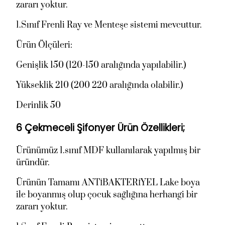
zararı yoktur.
0
.
.
0
1.Sınıf Frenli Ray ve Menteşe sistemi mevcuttur.
5
0
Ürün Ölçüleri:
0
0
0
,
Genişlik 150 (120-150 aralığında yapılabilir.)
,
0
Yükseklik 210 (200 220 aralığında olabilir.)
0
0
0
.
Derinlik 50
.
6 Çekmeceli Şifonyer Ürün Özellikleri;
Ürünümüz 1.sınıf MDF kullanılarak yapılmış bir
üründür.
Ürünün Tamamı ANTİBAKTERİYEL Lake boya
ile boyanmış olup çocuk sağlığına herhangi bir
zararı yoktur.