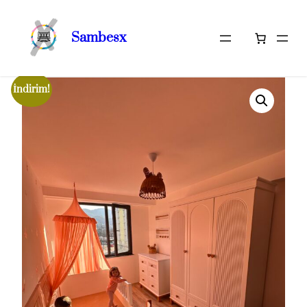
Sambesx
İçeriğe
Ana Sayfa
/
Tam Oda Takımlarımız
/ Ayliz’in Odası
geç
İndirim!