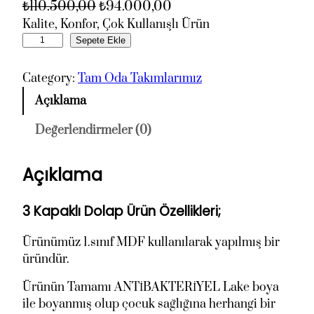
O
Ş
₺
110.500,00
₺
94.000,00
r
u
Kalite, Konfor, Çok Kullanışlı Ürün
A
Sepete Ekle
i
a
y
j
n
l
Category:
Tam Oda Takımlarımız
i
d
i
n
a
Açıklama
z
a
k
'
Değerlendirmeler (0)
l
i
i
f
f
n
Açıklama
O
i
i
d
y
y
a
3 Kapaklı Dolap Ürün Özellikleri;
a
a
s
t
t
ı
Ürünümüz 1.sınıf MDF kullanılarak yapılmış bir
:
:
a
üründür.
₺
₺
d
Ürünün Tamamı ANTİBAKTERİYEL Lake boya
1
9
e
ile boyanmış olup çocuk sağlığına herhangi bir
1
4
t