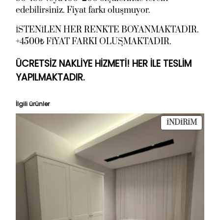
edebilirsiniz. Fiyat farkı oluşmuyor.
İSTENİLEN HER RENKTE BOYANMAKTADIR.
+4500₺ FİYAT FARKI OLUŞMAKTADIR.
ÜCRETSİZ NAKLİYE HİZMETİ! HER İLE TESLİM
YAPILMAKTADIR.
İlgili ürünler
İNDIR
İNDIRIM
ÜRÜN