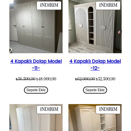
İNDIRIMDEKI
İNDIR
İNDIRIM
İNDIRIM
ÜRÜN
ÜRÜN
4 Kapaklı Dolap Model
4 Kapaklı Dolap Model
-11-
-12-
Orijinal
Şu
Orijinal
Şu
₺
56.500,00
₺
48.000,00
₺
62.000,00
₺
52.500,00
fiyat:
andaki
fiyat:
andaki
₺56.500,00.
fiyat:
₺62.000,00.
fiyat:
Sepete Ekle
Sepete Ekle
₺48.000,00.
₺52.500,
İNDIRIMDEKI
İNDIR
İNDIRIM
İNDIRIM
ÜRÜN
ÜRÜN