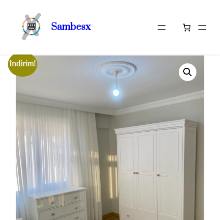
Sambesx
İçeriğe
Ana Sayfa
/
Tam Oda Takımlarımız
/ Arda’nın Odası
geç
İndirim!