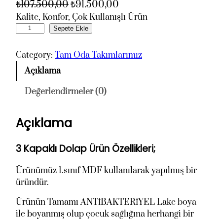
O
Ş
₺
107.500,00
₺
91.500,00
r
u
Kalite, Konfor, Çok Kullanışlı Ürün
A
Sepete Ekle
i
a
r
j
n
d
Category:
Tam Oda Takımlarımız
i
d
a
n
a
Açıklama
'
a
k
n
Değerlendirmeler (0)
l
i
ı
f
f
n
Açıklama
O
i
i
d
y
y
a
3 Kapaklı Dolap Ürün Özellikleri;
a
a
s
t
t
ı
Ürünümüz 1.sınıf MDF kullanılarak yapılmış bir
:
:
a
üründür.
₺
₺
d
Ürünün Tamamı ANTİBAKTERİYEL Lake boya
1
9
e
ile boyanmış olup çocuk sağlığına herhangi bir
0
1
t