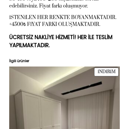
edebilirsiniz. Fiyat farkı oluşmuyor.
İSTENİLEN HER RENKTE BOYANMAKTADIR.
+4500₺ FİYAT FARKI OLUŞMAKTADIR.
ÜCRETSİZ NAKLİYE HİZMETİ! HER İLE TESLİM
YAPILMAKTADIR.
İlgili ürünler
İNDIR
İNDIRIM
ÜRÜN