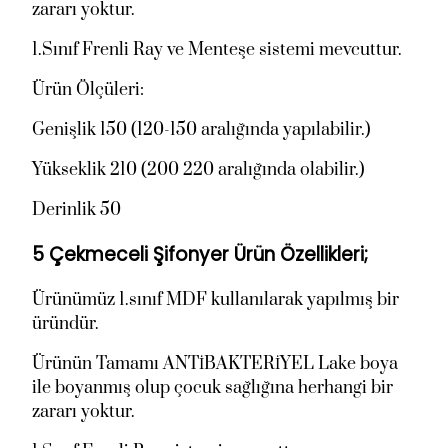
zararı yoktur.
7
.
.
5
1.Sınıf Frenli Ray ve Menteşe sistemi mevcuttur.
5
0
Ürün Ölçüleri:
0
0
0
,
Genişlik 150 (120-150 aralığında yapılabilir.)
,
0
Yükseklik 210 (200 220 aralığında olabilir.)
0
0
0
.
Derinlik 50
.
5 Çekmeceli Şifonyer Ürün Özellikleri;
Ürünümüz 1.sınıf MDF kullanılarak yapılmış bir
üründür.
Ürünün Tamamı ANTİBAKTERİYEL Lake boya
ile boyanmış olup çocuk sağlığına herhangi bir
zararı yoktur.