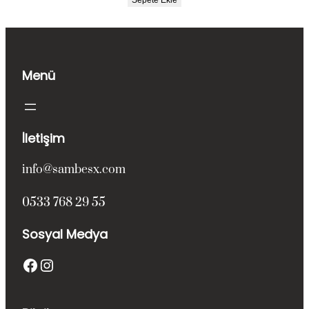
Sepete Ekle
₺110.500,00.
fiyat:
₺94.000,00.
Menü
İletişim
info@sambesx.com
0533 768 29 55
Sosyal Medya
Facebook
Instagram