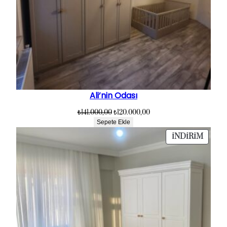
Ali’nin Odası
Orijinal
Şu
₺
141.000,00
₺
120.000,00
fiyat:
andaki
Sepete Ekle
₺141.000,00.
fiyat:
İNDIR
İNDIRIM
₺120.000,00.
ÜRÜN