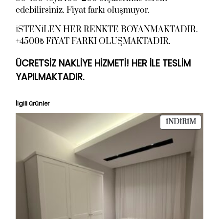
edebilirsiniz. Fiyat farkı oluşmuyor.
İSTENİLEN HER RENKTE BOYANMAKTADIR.
+4500₺ FİYAT FARKI OLUŞMAKTADIR.
ÜCRETSİZ NAKLİYE HİZMETİ! HER İLE TESLİM
YAPILMAKTADIR.
İlgili ürünler
İNDIR
İNDIRIM
ÜRÜN