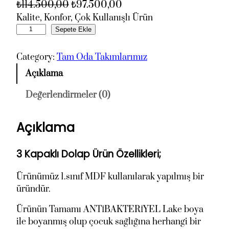
O
Ş
₺
114.500,00
₺
97.500,00
r
u
Kalite, Konfor, Çok Kullanışlı Ürün
L
Sepete Ekle
i
a
i
j
n
n
Category:
Tam Oda Takımlarımız
i
d
a
n
a
Açıklama
'
a
k
n
Değerlendirmeler (0)
l
i
ı
f
f
n
Açıklama
O
i
i
d
y
y
a
3 Kapaklı Dolap Ürün Özellikleri;
a
a
s
t
t
ı
Ürünümüz 1.sınıf MDF kullanılarak yapılmış bir
:
:
a
üründür.
₺
₺
d
Ürünün Tamamı ANTİBAKTERİYEL Lake boya
1
9
e
ile boyanmış olup çocuk sağlığına herhangi bir
1
7
t