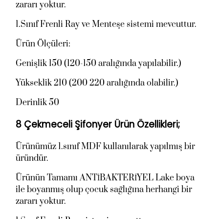
zararı yoktur.
4
.
.
5
1.Sınıf Frenli Ray ve Menteşe sistemi mevcuttur.
5
0
Ürün Ölçüleri:
0
0
0
,
Genişlik 150 (120-150 aralığında yapılabilir.)
,
0
Yükseklik 210 (200 220 aralığında olabilir.)
0
0
0
.
Derinlik 50
.
8 Çekmeceli Şifonyer Ürün Özellikleri;
Ürünümüz 1.sınıf MDF kullanılarak yapılmış bir
üründür.
Ürünün Tamamı ANTİBAKTERİYEL Lake boya
ile boyanmış olup çocuk sağlığına herhangi bir
zararı yoktur.