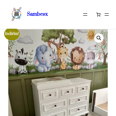
Sambesx
İçeriğe
Ana Sayfa
/
Tam Oda Takımlarımız
/ Lina’nın Odası
geç
İndirim!